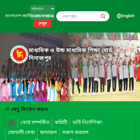
বাংলাদেশ জাতীয় তথ্য বাতায়ন
English
দেখুন
মাধ্যমিক ও উচ্চ মাধ্যমিক শিক্ষা বোর্ড,
দিনাজপুর
মেনু নির্বাচন করুন
বোর্ড সম্পর্কিত
কমিটি
ভর্তি নির্দেশিকা
সোনালী সেবা
ফলাফল
সকল ফরমস