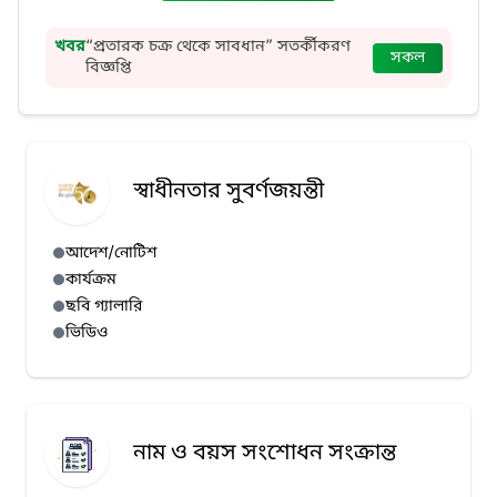
খবর
“প্রতারক চক্র থেকে সাবধান” সতর্কীকরণ
সকল
বিজ্ঞপ্তি
স্বাধীনতার সুবর্ণজয়ন্তী
আদেশ/নোটিশ
কার্যক্রম
ছবি গ্যালারি
ভিডিও
নাম ও বয়স সংশোধন সংক্রান্ত