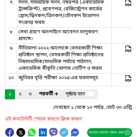
৭
সনদ, সাময়য়িক সনদ, নম্বরপত্র (একাডেমিক
ট্রান্সক্রিপ্ট), প্রবেশপত্র, রেজিস্ট্রেশন কার্ডের
ফ্রেস/দ্বিনকল/ত্রিনকল/চৌনকল উত্তোলন
সংক্রান্ত ফরম
৮
সেবা গ্রহণে অনলাইনে আবেদন চালুকরণ
প্রসঙ্গে।
৯
নীতিমালা-২০২২ আলোকে বেসরকারী শিক্ষা
প্রতিষ্ঠান স্থাপন, বেসরকারী শিক্ষা প্রতিষ্ঠানের
নিম্নমাধ্যমিক/মাধ্যমিক পর্যায়ে পাঠদান,
একাডেমিক স্বীকৃতি খোলার নোটিশ ও ফরম
১০
জুনিয়র বৃত্তি পরীক্ষা ২০২৫-এর ফরমসমূহ
১
২
৩
পরবর্তী
🡲
পৃষ্ঠায় যান
দেখছেন ১ থেকে ১০ পর্যন্ত, মোট ৩০ এন্ট্রি
এই কনটেন্টটি শেয়ার করতে ক্লিক করুন
আপনার মতামত প্রদান করুন