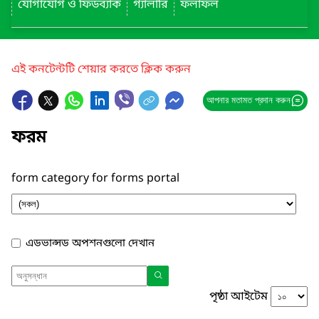
যোগাযোগ ও ফিডব্যাক
গ্যালারি
ফলাফল
এই কনটেন্টটি শেয়ার করতে ক্লিক করুন
আপনার মতামত প্রদান করুন
ফরম
form category for forms portal
এডভান্সড অপশনগুলো দেখান
পৃষ্ঠা আইটেম