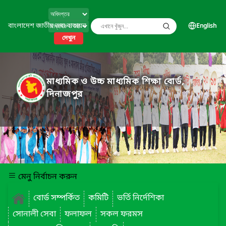
বাংলাদেশ জাতীয় তথ্য বাতায়ন
English
দেখুন
মাধ্যমিক ও উচ্চ মাধ্যমিক শিক্ষা বোর্ড,
দিনাজপুর
মেনু নির্বাচন করুন
বোর্ড সম্পর্কিত
কমিটি
ভর্তি নির্দেশিকা
সোনালী সেবা
ফলাফল
সকল ফরমস