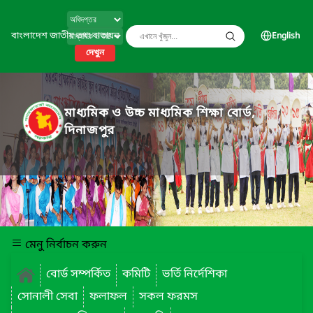
বাংলাদেশ জাতীয় তথ্য বাতায়ন
English
দেখুন
মাধ্যমিক ও উচ্চ মাধ্যমিক শিক্ষা বোর্ড,
দিনাজপুর
মেনু নির্বাচন করুন
বোর্ড সম্পর্কিত
কমিটি
ভর্তি নির্দেশিকা
সোনালী সেবা
ফলাফল
সকল ফরমস