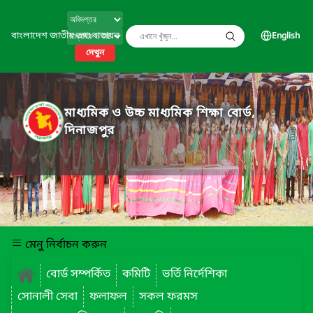
বাংলাদেশ জাতীয় তথ্য বাতায়ন
English
দেখুন
মাধ্যমিক ও উচ্চ মাধ্যমিক শিক্ষা বোর্ড,
দিনাজপুর
মেনু নির্বাচন করুন
বোর্ড সম্পর্কিত
কমিটি
ভর্তি নির্দেশিকা
সোনালী সেবা
ফলাফল
সকল ফরমস