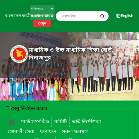
বাংলাদেশ জাতীয় তথ্য বাতায়ন
English
দেখুন
মাধ্যমিক ও উচ্চ মাধ্যমিক শিক্ষা বোর্ড,
দিনাজপুর
মেনু নির্বাচন করুন
বোর্ড সম্পর্কিত
কমিটি
ভর্তি নির্দেশিকা
সোনালী সেবা
ফলাফল
সকল ফরমস