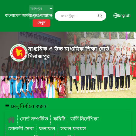
বাংলাদেশ জাতীয় তথ্য বাতায়ন
English
দেখুন
মাধ্যমিক ও উচ্চ মাধ্যমিক শিক্ষা বোর্ড,
দিনাজপুর
মেনু নির্বাচন করুন
বোর্ড সম্পর্কিত
কমিটি
ভর্তি নির্দেশিকা
সোনালী সেবা
ফলাফল
সকল ফরমস