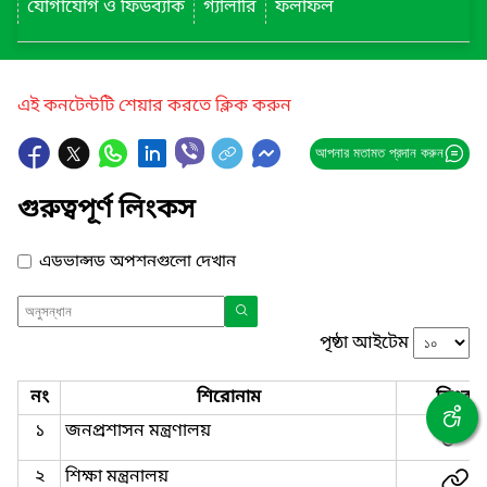
যোগাযোগ ও ফিডব্যাক
গ্যালারি
ফলাফল
এই কনটেন্টটি শেয়ার করতে ক্লিক করুন
আপনার মতামত প্রদান করুন
গুরুত্বপূর্ণ লিংকস
এডভান্সড অপশনগুলো দেখান
পৃষ্ঠা আইটেম
নং
শিরোনাম
লিংক
১
জনপ্রশাসন মন্ত্রণালয়
২
শিক্ষা মন্ত্রনালয়