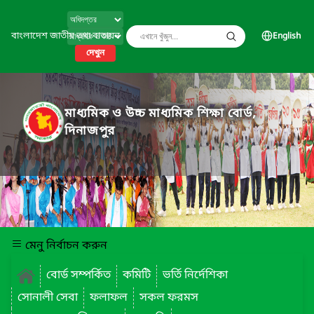
বাংলাদেশ জাতীয় তথ্য বাতায়ন
English
দেখুন
মাধ্যমিক ও উচ্চ মাধ্যমিক শিক্ষা বোর্ড,
দিনাজপুর
মেনু নির্বাচন করুন
বোর্ড সম্পর্কিত
কমিটি
ভর্তি নির্দেশিকা
সোনালী সেবা
ফলাফল
সকল ফরমস