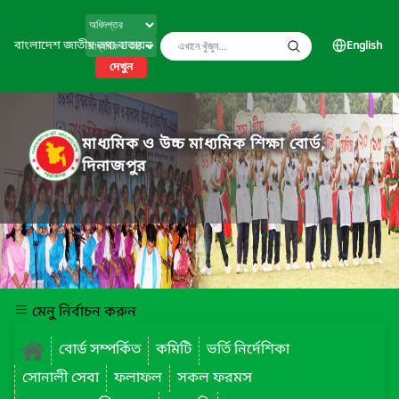
বাংলাদেশ জাতীয় তথ্য বাতায়ন
English
দেখুন
মাধ্যমিক ও উচ্চ মাধ্যমিক শিক্ষা বোর্ড,
দিনাজপুর
মেনু নির্বাচন করুন
বোর্ড সম্পর্কিত
কমিটি
ভর্তি নির্দেশিকা
সোনালী সেবা
ফলাফল
সকল ফরমস