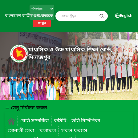
বাংলাদেশ জাতীয় তথ্য বাতায়ন
English
দেখুন
মাধ্যমিক ও উচ্চ মাধ্যমিক শিক্ষা বোর্ড,
দিনাজপুর
মেনু নির্বাচন করুন
বোর্ড সম্পর্কিত
কমিটি
ভর্তি নির্দেশিকা
সোনালী সেবা
ফলাফল
সকল ফরমস