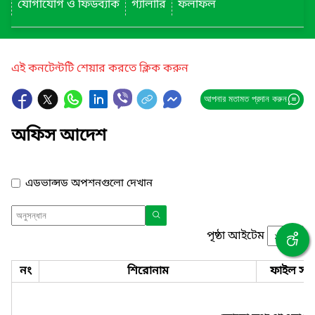
যোগাযোগ ও ফিডব্যাক
গ্যালারি
ফলাফল
এই কনটেন্টটি শেয়ার করতে ক্লিক করুন
আপনার মতামত প্রদান করুন
অফিস আদেশ
এডভান্সড অপশনগুলো দেখান
পৃষ্ঠা আইটেম
নং
শিরোনাম
ফাইল সমূ