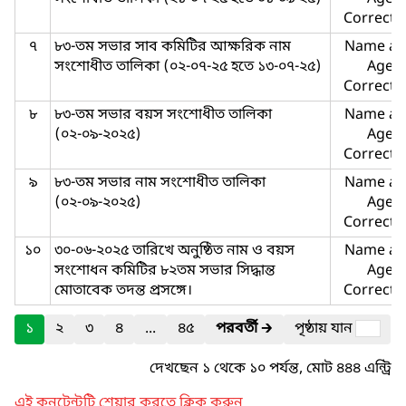
Correcti
৭
৮৩-তম সভার সাব কমিটির আক্ষরিক নাম
Name a
সংশোধীত তালিকা (০২-০৭-২৫ হতে ১৩-০৭-২৫)
Age
Correcti
৮
৮৩-তম সভার বয়স সংশোধীত তালিকা
Name a
(০২-০৯-২০২৫)
Age
Correcti
৯
৮৩-তম সভার নাম সংশোধীত তালিকা
Name a
(০২-০৯-২০২৫)
Age
Correcti
১০
৩০-০৬-২০২৫ তারিখে অনুষ্ঠিত নাম ও বয়স
Name a
সংশোধন কমিটির ৮২তম সভার সিদ্ধান্ত
Age
মোতাবেক তদন্ত প্রসঙ্গে।
Correcti
১
২
৩
৪
...
৪৫
পরবর্তী
🡲
পৃষ্ঠায় যান
দেখছেন ১ থেকে ১০ পর্যন্ত, মোট ৪৪৪ এন্ট্রি
এই কনটেন্টটি শেয়ার করতে ক্লিক করুন