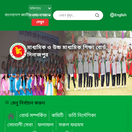
বাংলাদেশ জাতীয় তথ্য বাতায়ন
English
দেখুন
মাধ্যমিক ও উচ্চ মাধ্যমিক শিক্ষা বোর্ড,
দিনাজপুর
মেনু নির্বাচন করুন
বোর্ড সম্পর্কিত
কমিটি
ভর্তি নির্দেশিকা
সোনালী সেবা
ফলাফল
সকল ফরমস