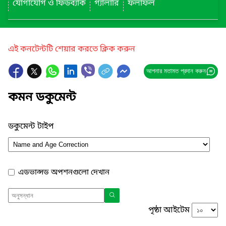
যোগাযোগ ও ফিডব্যাক
গ্যালারি
ফলাফল
এই কনটেন্টটি শেয়ার করতে ক্লিক করুন
আপনার মতামত প্রদান করুন
কমন ডকুমেন্ট
ডকুমেন্ট টাইপ
এডভান্সড অপশনগুলো দেখান
পৃষ্ঠা আইটেম