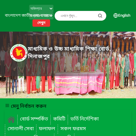
বাংলাদেশ জাতীয় তথ্য বাতায়ন
English
দেখুন
মাধ্যমিক ও উচ্চ মাধ্যমিক শিক্ষা বোর্ড,
দিনাজপুর
মেনু নির্বাচন করুন
বোর্ড সম্পর্কিত
কমিটি
ভর্তি নির্দেশিকা
সোনালী সেবা
ফলাফল
সকল ফরমস