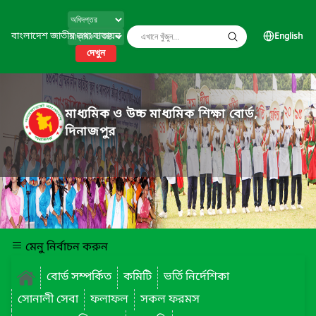
বাংলাদেশ জাতীয় তথ্য বাতায়ন
English
দেখুন
মাধ্যমিক ও উচ্চ মাধ্যমিক শিক্ষা বোর্ড,
দিনাজপুর
মেনু নির্বাচন করুন
বোর্ড সম্পর্কিত
কমিটি
ভর্তি নির্দেশিকা
সোনালী সেবা
ফলাফল
সকল ফরমস