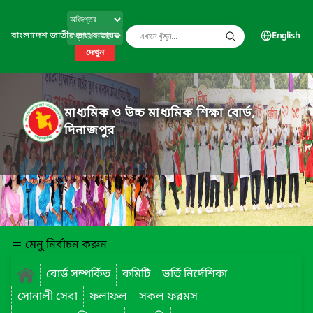
বাংলাদেশ জাতীয় তথ্য বাতায়ন
English
দেখুন
মাধ্যমিক ও উচ্চ মাধ্যমিক শিক্ষা বোর্ড,
দিনাজপুর
মেনু নির্বাচন করুন
বোর্ড সম্পর্কিত
কমিটি
ভর্তি নির্দেশিকা
সোনালী সেবা
ফলাফল
সকল ফরমস