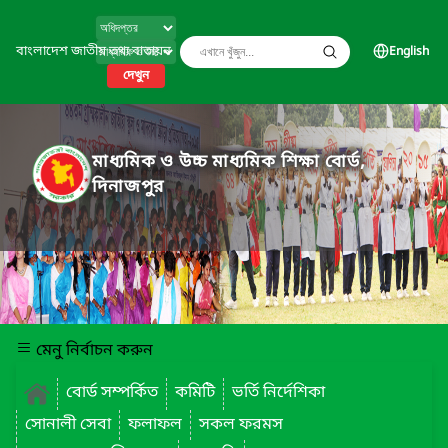
বাংলাদেশ জাতীয় তথ্য বাতায়ন
English
দেখুন
মাধ্যমিক ও উচ্চ মাধ্যমিক শিক্ষা বোর্ড,
দিনাজপুর
মেনু নির্বাচন করুন
বোর্ড সম্পর্কিত
কমিটি
ভর্তি নির্দেশিকা
সোনালী সেবা
ফলাফল
সকল ফরমস