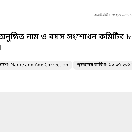
কনটেন্টটি শেষ হাল-নাগা
নুষ্ঠিত নাম ও বয়স সংশোধন কমিটির ৮২ত
।
র ধরণ: Name and Age Correction
প্রকাশের তারিখ: ১০-০৭-২০২