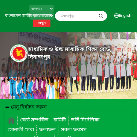
বাংলাদেশ জাতীয় তথ্য বাতায়ন
English
দেখুন
মাধ্যমিক ও উচ্চ মাধ্যমিক শিক্ষা বোর্ড,
দিনাজপুর
মেনু নির্বাচন করুন
বোর্ড সম্পর্কিত
কমিটি
ভর্তি নির্দেশিকা
সোনালী সেবা
ফলাফল
সকল ফরমস