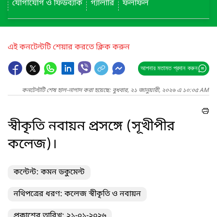
যোগাযোগ ও ফিডব্যাক
গ্যালারি
ফলাফল
এই কনটেন্টটি শেয়ার করতে ক্লিক করুন
আপনার মতামত প্রদান করুন
কনটেন্টটি শেষ হাল-নাগাদ করা হয়েছে: বুধবার, ২১ জানুয়ারী, ২০২৬ এ ১০:০৫ AM
স্বীকৃতি নবায়ন প্রসঙ্গে (সূখীপীর
কলেজ)।
কন্টেন্ট: কমন ডকুমেন্ট
নথিপত্রের ধরণ: কলেজ স্বীকৃতি ও নবায়ন
প্রকাশের তারিখ: ২১-০১-২০২৬