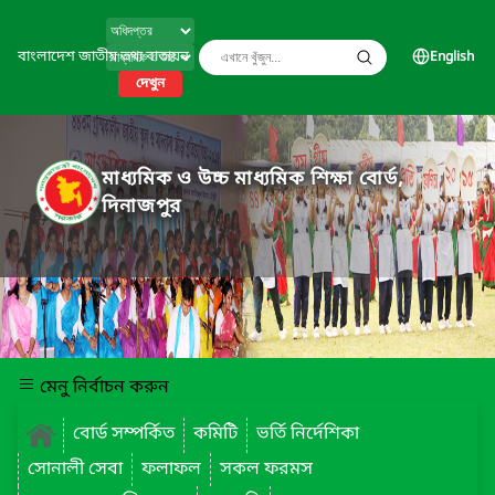
বাংলাদেশ জাতীয় তথ্য বাতায়ন
English
দেখুন
মাধ্যমিক ও উচ্চ মাধ্যমিক শিক্ষা বোর্ড,
দিনাজপুর
মেনু নির্বাচন করুন
বোর্ড সম্পর্কিত
কমিটি
ভর্তি নির্দেশিকা
সোনালী সেবা
ফলাফল
সকল ফরমস